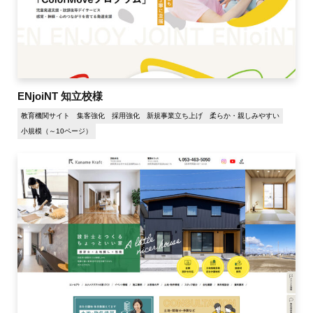
ENjoiNT 知立校様
教育機関サイト
集客強化
採用強化
新規事業立ち上げ
柔らか・親しみやすい
小規模（～10ページ）