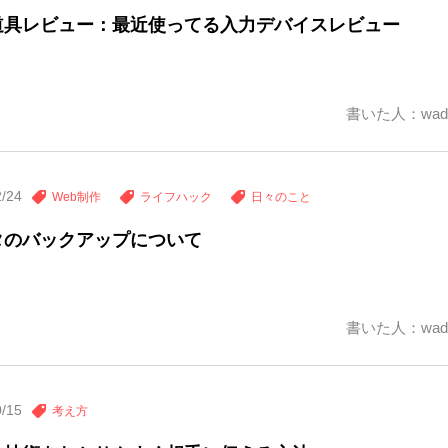
道具レビュー：最近使ってる入力デバイスレビュー
書いた人：wad
2/24
Web制作
ライフハック
日々のこと
タのバックアップについて
書いた人：wad
0/15
考え方