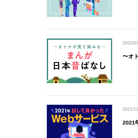
2022/0
〜オ
2021/1
202