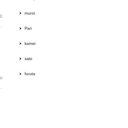
muroi
和
Pari
kamei
sato
furuta
o