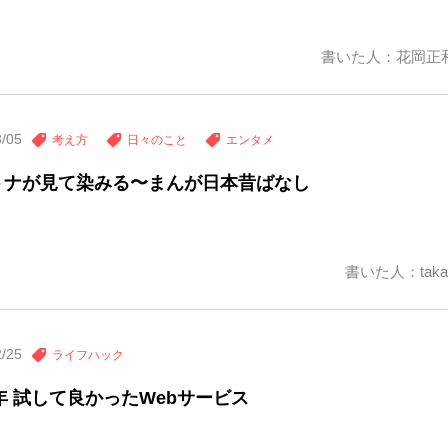
書いた人：花岡正
3/05
考え方
日々のこと
エンタメ
トナが見て染みる〜まんが日本昔ばなし
書いた人：taka
2/25
ライフハック
1年 試して良かったWebサービス