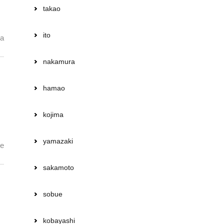
takao
ito
a
nakamura
hamao
kojima
yamazaki
e
sakamoto
sobue
kobayashi