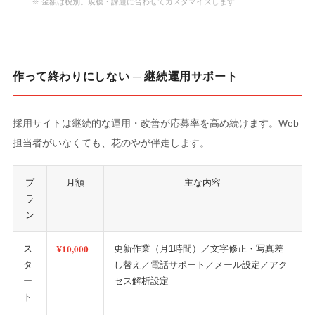
※ 金額は税別。規模・課題に合わせてカスタマイズします
作って終わりにしない ─ 継続運用サポート
採用サイトは継続的な運用・改善が応募率を高め続けます。Web
担当者がいなくても、花のやが伴走します。
プ
月額
主な内容
ラ
ン
¥10,000
ス
更新作業（月1時間）／文字修正・写真差
タ
し替え／電話サポート／メール設定／アク
ー
セス解析設定
ト