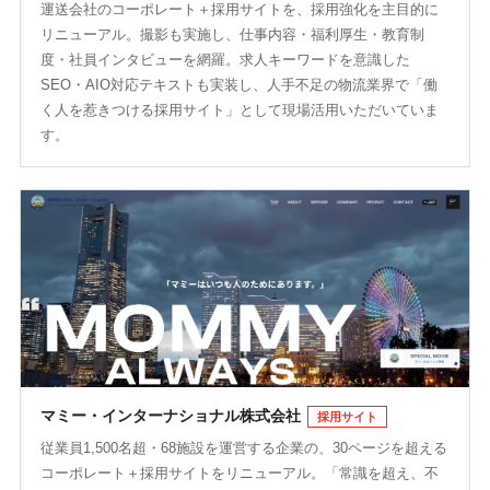
運送会社のコーポレート＋採用サイトを、採用強化を主目的に
リニューアル。撮影も実施し、仕事内容・福利厚生・教育制
度・社員インタビューを網羅。求人キーワードを意識した
SEO・AIO対応テキストも実装し、人手不足の物流業界で「働
く人を惹きつける採用サイト」として現場活用いただいていま
す。
マミー・インターナショナル株式会社
採用サイト
従業員1,500名超・68施設を運営する企業の、30ページを超える
コーポレート＋採用サイトをリニューアル。「常識を超え、不