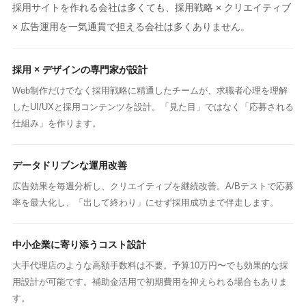
採用サイトを作れる会社は多くても、
採用戦略 × クリエイティブ
× 広告運用を一気通貫で担える会社は多くありません。
採用 × デザインの専門家が設計
Web制作だけでなく採用戦略に精通したチームが、求職者心理を理解
したUI/UXと採用コンテンツを設計。「見た目」ではなく「応募される
仕組み」を作ります。
データドリブンな運用改善
広告効果を毎週分析し、クリエイティブを継続改善。A/Bテストで応募
率を最大化し、「出して終わり」にせず採用成功まで伴走します。
中小企業に寄り添うコスト設計
大手代理店のような高額手数料は不要。予算10万円〜でも効果的な採
用設計が可能です。補助金活用で初期費用を抑えられる場合もありま
す。