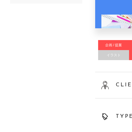
企画 / 提案
イラスト
CLI
TYP