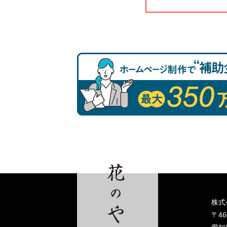
株式
〒46