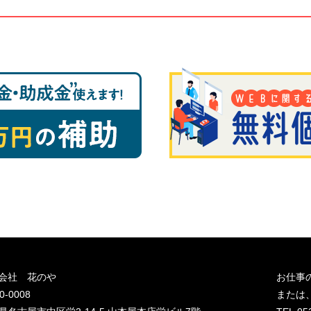
会社 花のや
お仕事
0-0008
または