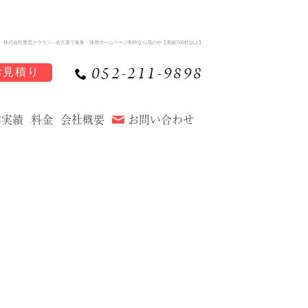
株式会社青雲クラウン - 名古屋で集客・採用ホームページ制作なら花のや【実績700社以上】
052-211-9898
お見積り
作実績
料金
会社概要
お問い合わせ
介