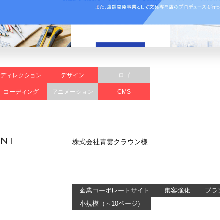
ディレクション
デザイン
ロゴ
コーディング
アニメーション
CMS
ENT
株式会社青雲クラウン様
企業コーポレートサイト
集客強化
ブラ
E
小規模（～10ページ）