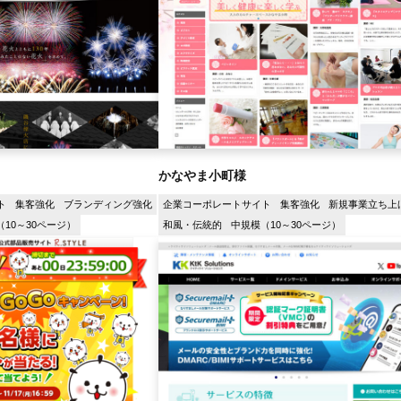
かなやま小町様
ト
集客強化
ブランディング強化
企業コーポレートサイト
集客強化
新規事業立ち上
10～30ページ）
和風・伝統的
中規模（10～30ページ）