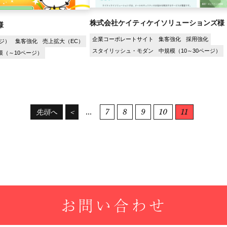
株式会社ケイティケイソリューションズ様
様
企業コーポレートサイト
集客強化
採用強化
ジ）
集客強化
売上拡大（EC）
スタイリッシュ・モダン
中規模（10～30ページ）
模（～10ページ）
...
7
8
9
10
11
先頭へ
＜
お問い合わせ