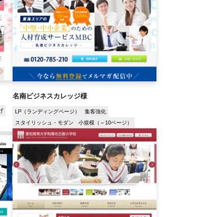
名南ビジネスカレッジ様
げ
LP（ランディングページ）
集客強化
スタイリッシュ・モダン
小規模（～10ページ）