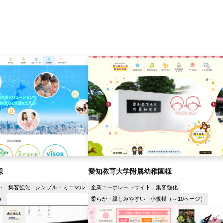
様
愛知教育大学附属幼稚園様
ト
集客強化
シンプル・ミニマル
企業コーポレートサイト
集客強化
）
柔らか・親しみやすい
小規模（～10ページ）