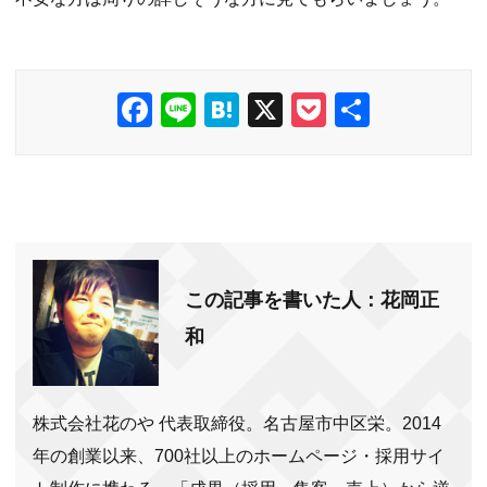
F
Li
H
X
P
共
a
n
at
o
有
c
e
e
ck
e
n
et
b
a
o
この記事を書いた人：花岡正
o
和
k
株式会社花のや 代表取締役。名古屋市中区栄。2014
年の創業以来、700社以上のホームページ・採用サイ