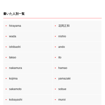
書いた人別一覧
hirayama
花岡正和
wada
nishio
ishibashi
ando
takao
ito
nakamura
hamao
kojima
yamazaki
sakamoto
sobue
kobayashi
muroi