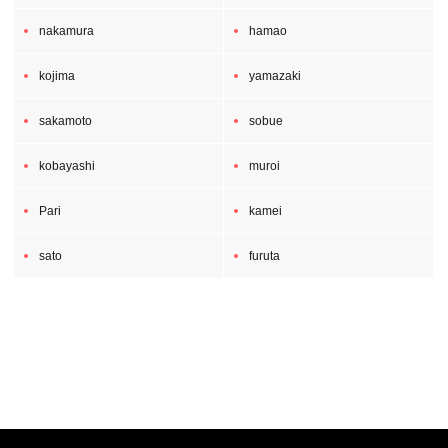
nakamura
hamao
kojima
yamazaki
sakamoto
sobue
kobayashi
muroi
Pari
kamei
sato
furuta