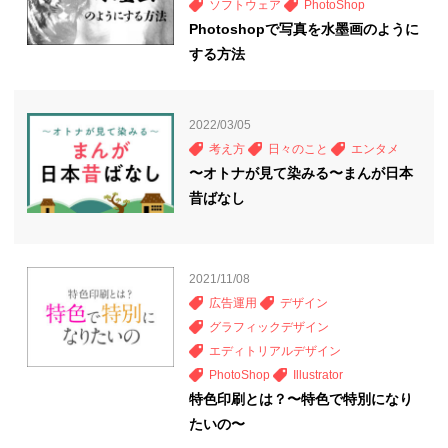
ソフトウェア
PhotoShop
Photoshopで写真を水墨画のように
する方法
2022/03/05
考え方
日々のこと
エンタメ
〜オトナが見て染みる〜まんが日本
昔ばなし
2021/11/08
広告運用
デザイン
グラフィックデザイン
エディトリアルデザイン
PhotoShop
Illustrator
特色印刷とは？〜特色で特別になり
たいの〜