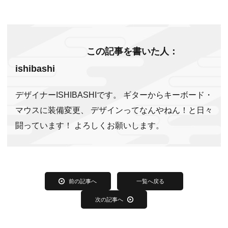
e
n
et
b
a
o
この記事を書いた人：
o
ishibashi
k
デザイナーISHIBASHIです。 ギターからキーボード・
マウスに装備変更、 デザインってなんやねん！と日々
闘っています！ よろしくお願いします。
前の記事へ
一覧へ戻る
次の記事へ