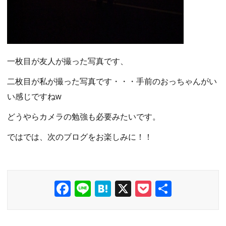
一枚目が友人が撮った写真です、
二枚目が私が撮った写真です・・・手前のおっちゃんがい
い感じですねw
どうやらカメラの勉強も必要みたいです。
ではでは、次のブログをお楽しみに！！
F
Li
H
X
P
共
a
n
at
o
有
c
e
e
ck