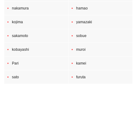
nakamura
hamao
kojima
yamazaki
sakamoto
sobue
kobayashi
muroi
Pari
kamei
sato
furuta