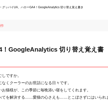
グッバイUA、ハローGA4！GoogleAnalytics 切り替え覚え書き
制作
oogleAnalytics 切り替え覚え書
ごしですか。
になくクーラーのお世話になる日々です。
いお猫様が、この季節に毎晩添い寝をしてくれます。
べてを解決する……愛猫の心さえも……とこぼさずにはいられ