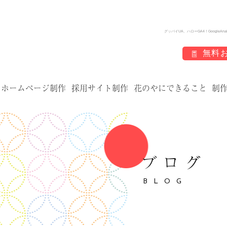
グッバイUA、ハローGA4！GoogleA
無料
ホームページ制作
採用サイト制作
花のやにできること
制
ブログ
BLOG