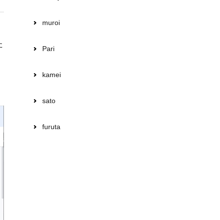
muroi
た
Pari
kamei
】
sato
furuta