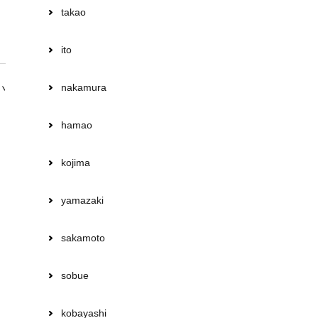
takao
ito
nakamura
い
hamao
。
kojima
yamazaki
sakamoto
sobue
kobayashi