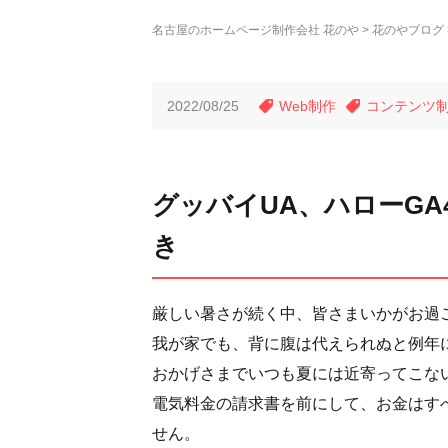
名古屋のホームページ制作会社 花のや
花のやブログ
2022/08/25
Web制作
コンテンツ
グッバイUA、ハローGA4！G
き
厳しい暑さが続く中、皆さまいかがお過
我が家でも、背に腹は代えられぬと例年
おかげさまでいつも夏には近寄ってこな
電気料金の請求書を前にして、お金はす
せん。