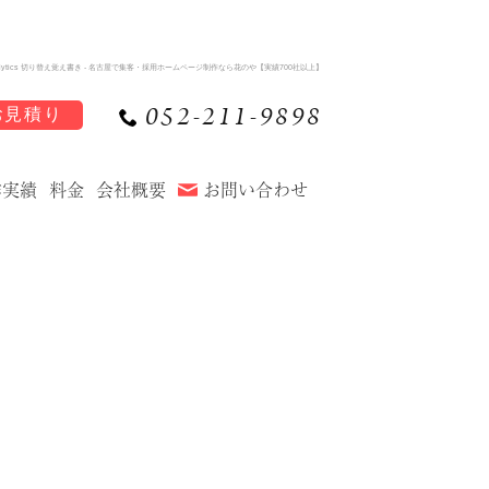
nalytics 切り替え覚え書き - 名古屋で集客・採用ホームページ制作なら花のや【実績700社以上】
052-211-9898
お見積り
作実績
料金
会社概要
お問い合わせ