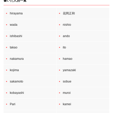
書いた人別一覧
hirayama
花岡正和
wada
nishio
ishibashi
ando
takao
ito
nakamura
hamao
kojima
yamazaki
sakamoto
sobue
kobayashi
muroi
Pari
kamei