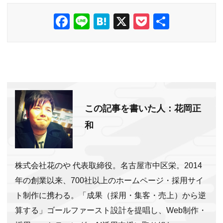
F
Li
H
X
P
共
a
n
at
o
有
c
e
e
ck
e
n
et
b
a
o
この記事を書いた人：花岡正
o
和
k
株式会社花のや 代表取締役。名古屋市中区栄。2014
年の創業以来、700社以上のホームページ・採用サイ
ト制作に携わる。「成果（採用・集客・売上）から逆
算する」ゴールファースト設計を提唱し、Web制作・