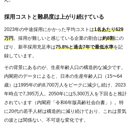
採用コストと難易度は上がり続けている
2023年の中途採用にかかった平均コストは
1名あたり629
万円
。採用が難しいと感じている企業の割合は
約8割
にの
ぼり、新卒採用充足率は
75.8%と過去7年で最低水準
を記
録しています。
その背景にあるのが、生産年齢人口の構造的な減少です。
内閣府のデータによると、日本の生産年齢人口（15〜64
歳）は1995年の約8,700万人をピークに減少し続け、2023
年時点で7,395万人。2050年には5,300万人を下回ると推計
されています（内閣府「令和6年版高齢社会白書」）。特
に20代の若手人材は構造的に減り続けており、これは景気
の波とは関係ない、不可逆な変化です。