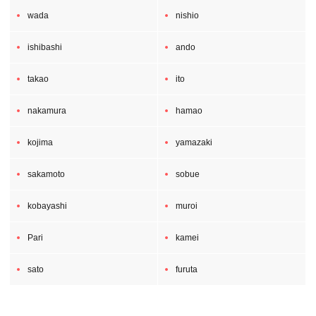
wada
nishio
ishibashi
ando
takao
ito
nakamura
hamao
kojima
yamazaki
sakamoto
sobue
kobayashi
muroi
Pari
kamei
sato
furuta