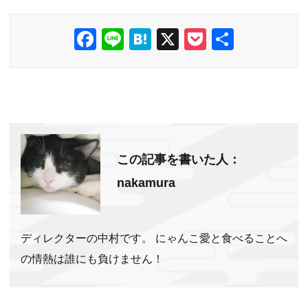
F
Li
H
X
P
共
a
n
at
o
有
c
e
e
ck
e
n
et
b
a
o
この記事を書いた人：
o
nakamura
k
ディレクターの中村です。 にゃんこ愛と食べることへ
の情熱は誰にも負けません！