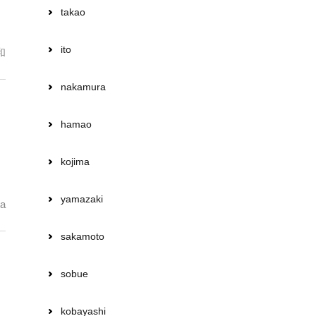
takao
ito
和
nakamura
hamao
kojima
yamazaki
a
sakamoto
sobue
kobayashi