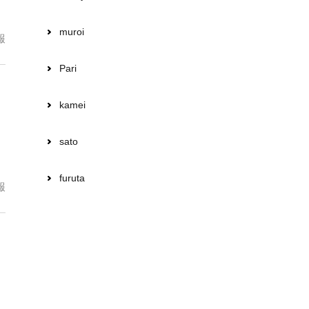
muroi
報
Pari
kamei
sato
furuta
報