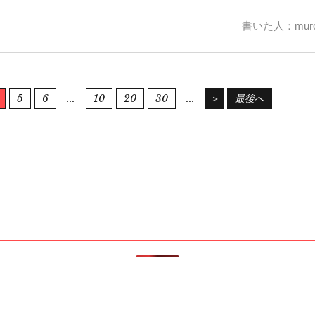
書いた人：muro
5
6
...
10
20
30
...
＞
最後へ