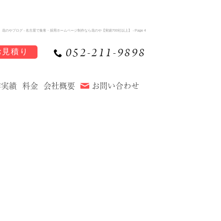
花のやブログ - 名古屋で集客・採用ホームページ制作なら花のや【実績700社以上】 - Page 4
052-211-9898
お見積り
作実績
料金
会社概要
お問い合わせ