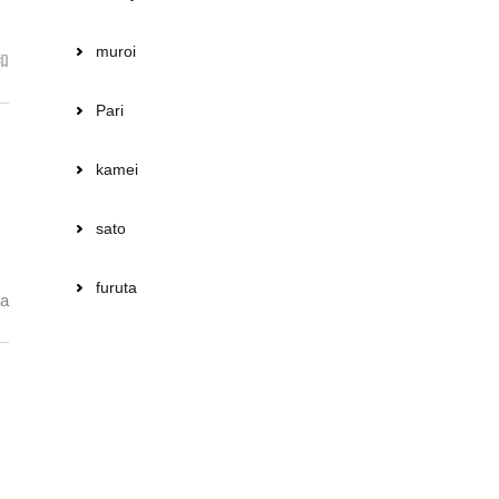
muroi
和
Pari
kamei
sato
furuta
a