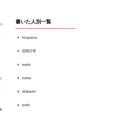
書いた人別一覧
a
hirayama
花岡正和
wada
nishio
和
ishibashi
ando
デ