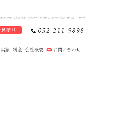
花のやブログ - 名古屋で集客・採用ホームページ制作なら花のや【実績700社以上】 - Page 30
052-211-9898
お見積り
作実績
料金
会社概要
お問い合わせ