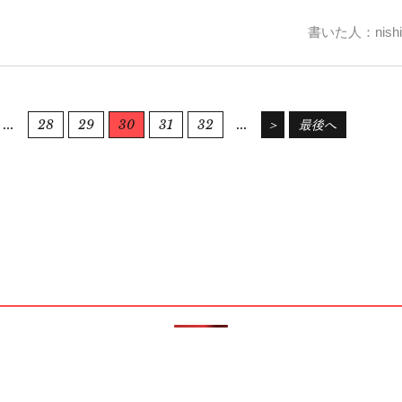
書いた人：nishi
...
28
29
30
31
32
...
＞
最後へ