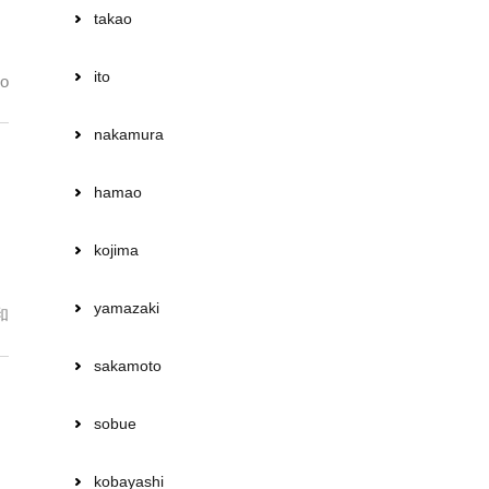
takao
ito
o
nakamura
hamao
kojima
yamazaki
和
sakamoto
sobue
kobayashi