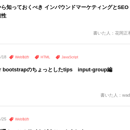
から知っておくべき インバウンドマーケティングとSEO
連性
書いた人：花岡正
4/18
Web制作
HTML
JavaScript
ter bootstrapのちょっとしたtips input-group編
書いた人：wad
4/25
Web制作