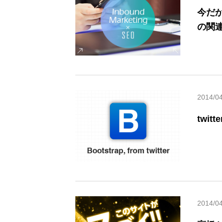
今だ
の関
2014/0
twit
2014/0