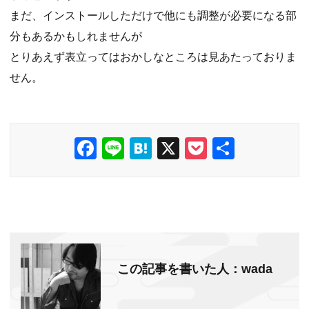
まだ、インストールしただけで他にも調整が必要になる部
分もあるかもしれませんが
とりあえず表立ってはおかしなところは見あたっておりま
せん。
F
Li
H
X
P
共
a
n
at
o
有
c
e
e
ck
e
n
et
b
a
o
この記事を書いた人：wada
o
k