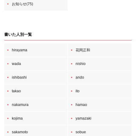
お知らせ(75)
書いた人別一覧
hirayama
花岡正和
wada
nishio
ishibashi
ando
takao
ito
nakamura
hamao
kojima
yamazaki
sakamoto
sobue